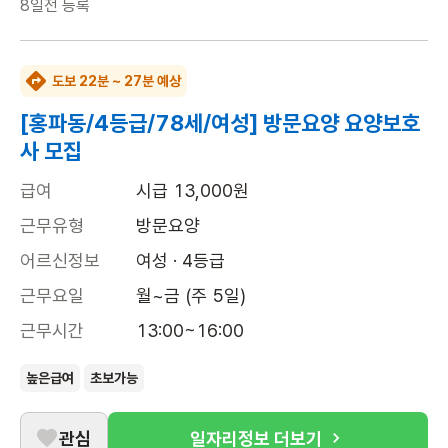
8일전
등록
도보 22분 ~ 27분 예상
[홍파동/4등급/78세/여성] 방문요양 요양보호
사 모집
급여
시급 13,000원
근무유형
방문요양
어르신정보
여성 · 4등급
근무요일
월~금 (주 5일)
근무시간
13:00~16:00
높은급여
초보가능
관심
일자리정보 더보기