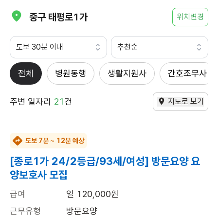
우리 동네 요양보호사 구인 구직 일자리 찾기 | 케어파트너
중구 태평로1가
위치변경
도보 30분 이내
추천순
전체
병원동행
생활지원사
간호조무사
주변 일자리
21
건
지도로 보기
도보 7분 ~ 12분 예상
[종로1가 24/2등급/93세/여성] 방문요양 요
양보호사 모집
급여
일 120,000원
근무유형
방문요양