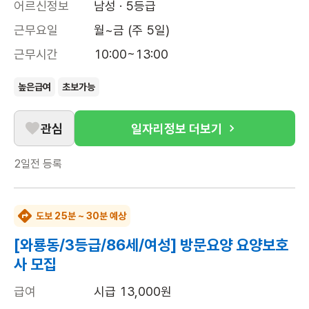
어르신정보
남성 · 5등급
근무요일
월~금 (주 5일)
근무시간
10:00~13:00
높은급여
초보가능
관심
일자리정보 더보기
2일전
등록
도보 25분 ~ 30분 예상
[와룡동/3등급/86세/여성] 방문요양 요양보호
사 모집
급여
시급 13,000원