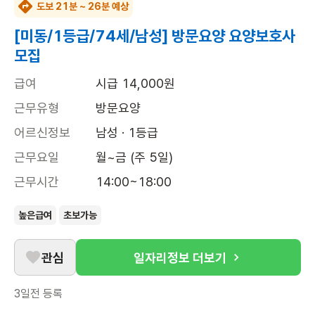
도보 21분 ~ 26분 예상
[미동/1등급/74세/남성] 방문요양 요양보호사
모집
급여
시급 14,000원
근무유형
방문요양
어르신정보
남성 · 1등급
근무요일
월~금 (주 5일)
근무시간
14:00~18:00
높은급여
초보가능
관심
일자리정보 더보기
3일전
등록