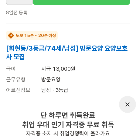
8일전
등록
도보 15분 ~ 20분 예상
[회현동/3등급/74세/남성] 방문요양 요양보호
사 모집
급여
시급 13,000원
근무유형
방문요양
어르신정보
남성 · 3등급
근무요일
화~금 (주 4일)
근무시간
14:00~17:00
단 하루면 취득완료
취업 우대 인기 자격증 무료 취득
높은급여
자격증 소지 시 취업경쟁력이 올라가요