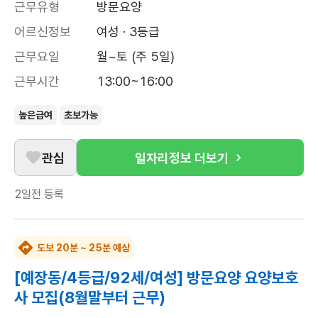
근무유형
방문요양
어르신정보
여성 · 3등급
근무요일
월~토 (주 5일)
근무시간
13:00~16:00
높은급여
초보가능
관심
일자리정보 더보기
2일전
등록
도보 20분 ~ 25분 예상
[예장동/4등급/92세/여성] 방문요양 요양보호
사 모집(8월말부터 근무)