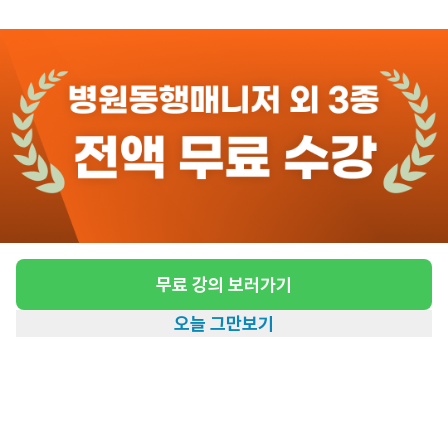
관심
일자리정보 더보기
9일전
등록
도보 24분 ~ 29분 예상
[중림동/3등급/89세/여성] 방문요양 요양보호
사 모집
급여
시급 13,500원
무료 강의 보러가기
근무유형
방문요양
오늘 그만보기
어르신정보
여성 · 3등급
홈
일자리찾기
아카데미
혜택
내 정보
근무요일
월~토 (주 6일)
근무시간
09:00~15:00