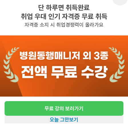
단 하루면 취득완료
근무시간
18:00~09:00
취업 우대 인기 자격증 무료 취득
초보가능
자격증 소지 시 취업경쟁력이 올라가요
관심
일자리정보 더보기
20시간전
등록
무료 강의 보러가기
오늘 그만보기
홈
일자리찾기
아카데미
혜택
내 정보