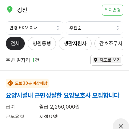
강진
위치변경
반경 5KM 이내
추천순
전체
병원동행
생활지원사
간호조무사
주변 일자리
1
건
지도로 보기
도보 30분 이상 예상
요양시설내 근면성실한 요양보호사 모집합니다
급여
월급 2,250,000원
근무유형
시설요양
근무요일
주5일근무