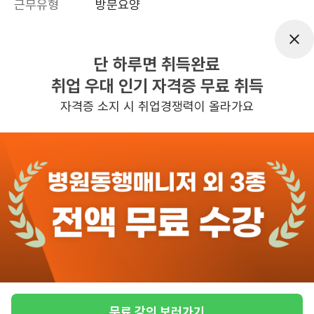
근무유형
방문요양
어르신정보
3등급
근무요일
주5일근무
단 하루면 취득완료
근무시간
평일 : (근무시간) (오전) 9시 00분 ~ (정
취업 우대 인기 자격증 무료 취득
오) 12시 00분, 주 5일 근무
자격증 소지 시 취업경쟁력이 올라가요
초보가능
관심
일자리정보 더보기
3일전
등록
무료 강의 보러가기