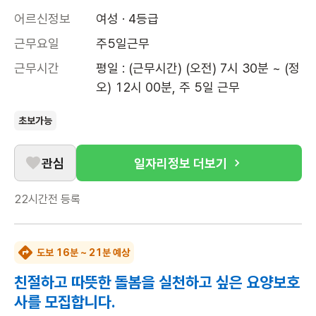
어르신정보
여성 · 4등급
근무요일
주5일근무
근무시간
평일 : (근무시간) (오전) 7시 30분 ~ (정
오) 12시 00분, 주 5일 근무
초보가능
관심
일자리정보 더보기
22시간전
등록
도보 16분 ~ 21분 예상
친절하고 따뜻한 돌봄을 실천하고 싶은 요양보호
사를 모집합니다.