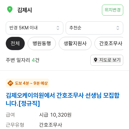
김제시
위치변경
반경 5KM 이내
추천순
전체
병원동행
생활지원사
간호조무사
주변 일자리
4
건
지도로 보기
도보 4분 ~ 9분 예상
김제오케이의원에서 간호조무사 선생님 모집합
니다.[정규직]
급여
시급 10,320원
근무유형
간호조무사