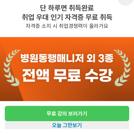
단 하루면 취득완료
급여
시급 14,000원
취업 우대 인기 자격증 무료 취득
근무유형
방문요양
자격증 소지 시 취업경쟁력이 올라가요
어르신정보
남성
근무요일
화, 금 (주 2일)
근무시간
09:00~12:00
높은급여
초보가능
관심
일자리정보 더보기
3일전
등록
무료 강의 보러가기
오늘 그만보기
[상계동/4등급/90세/여성] 방문요양 요양보호
홈
일자리찾기
아카데미
혜택
내 정보