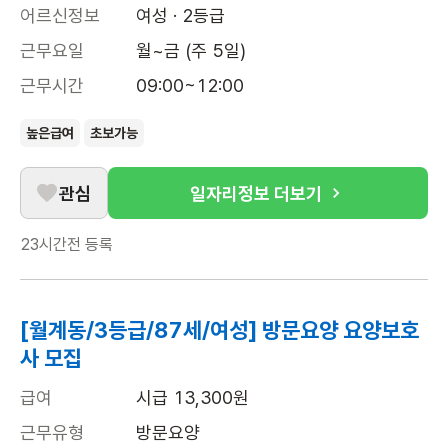
어르신정보
여성 · 2등급
근무요일
월~금 (주 5일)
근무시간
09:00~12:00
높은급여
초보가능
관심
일자리정보 더보기
23시간전
등록
[월계동/3등급/87세/여성] 방문요양 요양보호
사 모집
급여
시급 13,300원
근무유형
방문요양