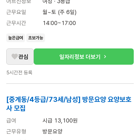
어르신정보
여성 · 3등급
근무요일
월~토 (주 6일)
근무시간
14:00~17:00
높은급여
초보가능
관심
일자리정보 더보기
5시간전
등록
[중계동/4등급/73세/남성] 방문요양 요양보호
사 모집
급여
시급 13,100원
근무유형
방문요양