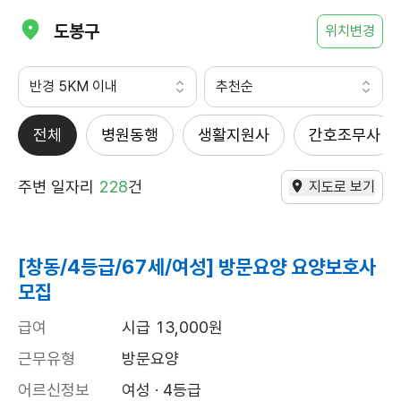
도봉구
위치변경
반경 5KM 이내
추천순
전체
병원동행
생활지원사
간호조무사
주변 일자리
228
건
지도로 보기
[창동/4등급/67세/여성] 방문요양 요양보호사
모집
급여
시급 13,000원
근무유형
방문요양
어르신정보
여성 · 4등급