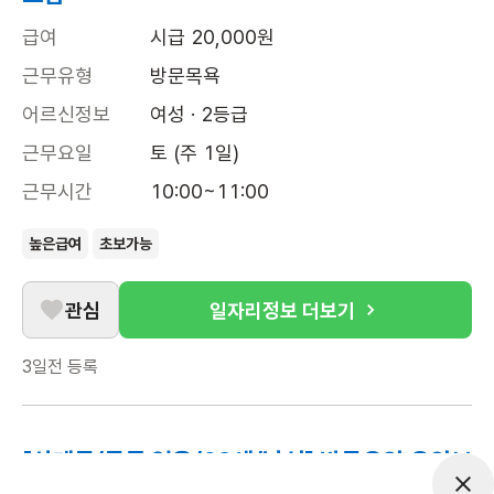
급여
시급 20,000원
근무유형
방문목욕
어르신정보
여성 · 2등급
근무요일
토 (주 1일)
근무시간
10:00~11:00
높은급여
초보가능
관심
일자리정보 더보기
3일전
등록
[상계동/등급 없음/63세/남성] 방문요양 요양보
호사 모집-일상돌봄서비스