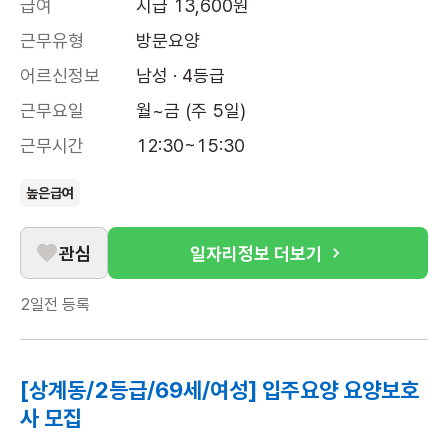
급여
시급 13,600원
근무유형
방문요양
어르신정보
남성 · 4등급
근무요일
월~금 (주 5일)
근무시간
12:30~15:30
높은급여
관심
일자리정보 더보기
2일전
등록
[상계동/2등급/69세/여성] 입주요양 요양보호
사 모집