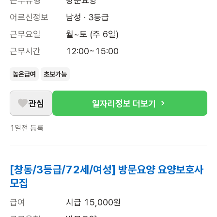
근무유형
방문요양
어르신정보
남성 · 3등급
근무요일
월~토 (주 6일)
근무시간
12:00~15:00
높은급여
초보가능
관심
일자리정보 더보기
1일전
등록
[창동/3등급/72세/여성] 방문요양 요양보호사
모집
급여
시급 15,000원