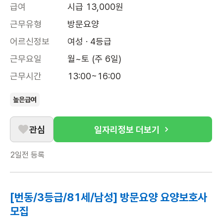
급여
시급 13,000원
근무유형
방문요양
어르신정보
여성 · 4등급
근무요일
월~토 (주 6일)
근무시간
13:00~16:00
높은급여
관심
일자리정보 더보기
2일전
등록
[번동/3등급/81세/남성] 방문요양 요양보호사
모집