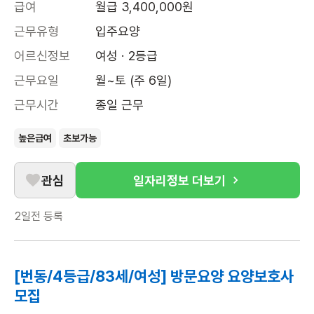
급여
월급 3,400,000원
근무유형
입주요양
어르신정보
여성 · 2등급
근무요일
월~토 (주 6일)
근무시간
종일 근무
높은급여
초보가능
관심
일자리정보 더보기
2일전
등록
[번동/4등급/83세/여성] 방문요양 요양보호사
모집