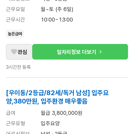
근무요일
월~토 (주 6일)
근무시간
10:00~13:00
높은급여
관심
일자리정보 더보기
3시간전
등록
[우이동/2등급/82세/독거 남성] 입주요
양,380만원, 입주환경 매우좋음
급여
월급 3,800,000원
근무유형
입주요양
어르신정보
남성 · 2등급