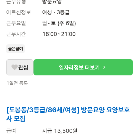
근무유형
방문요양
어르신정보
여성 · 3등급
근무요일
월~토 (주 6일)
근무시간
18:00~21:00
높은급여
관심
일자리정보 더보기
1일전
등록
[도봉동/3등급/86세/여성] 방문요양 요양보호
사 모집
급여
시급 13,500원