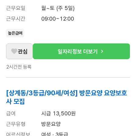
근무요일
월~토 (주 5일)
근무시간
09:00~12:00
높은급여
관심
일자리정보 더보기
2시간전
등록
[상계동/3등급/90세/여성] 방문요양 요양보호
사 모집
급여
시급 13,500원
근무유형
방문요양
어르신정보
여성 · 3등급