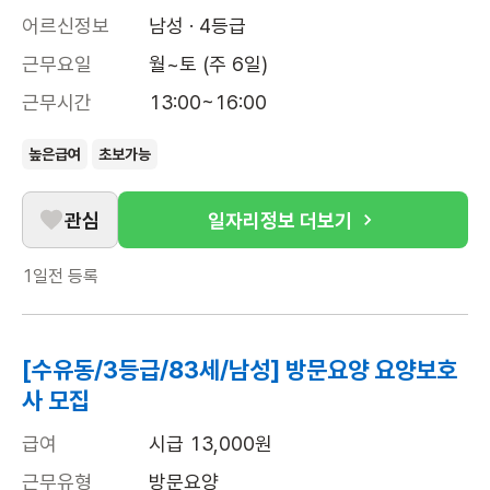
어르신정보
남성 · 4등급
근무요일
월~토 (주 6일)
근무시간
13:00~16:00
높은급여
초보가능
관심
일자리정보 더보기
1일전
등록
[수유동/3등급/83세/남성] 방문요양 요양보호
사 모집
급여
시급 13,000원
근무유형
방문요양