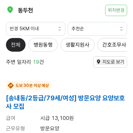
동두천
위치변경
반경 5KM 이내
추천순
전체
병원동행
생활지원사
간호조무사
주변 일자리
19
건
지도로 보기
도보 30분 이상 예상
[송내동/2등급/79세/여성] 방문요양 요양보호
사 모집
급여
시급 13,100원
근무유형
방문요양