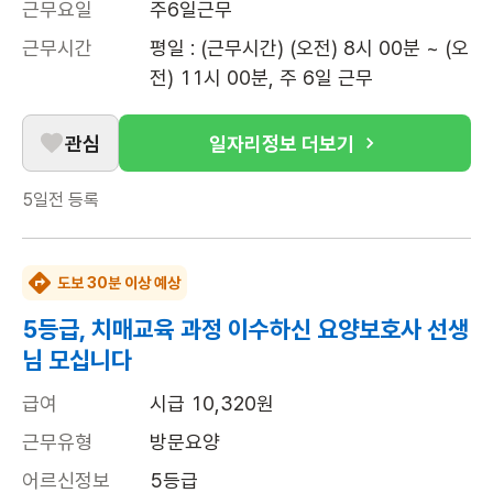
근무요일
주6일근무
근무시간
평일 : (근무시간) (오전) 8시 00분 ~ (오
전) 11시 00분, 주 6일 근무
관심
일자리정보 더보기
5일전
등록
도보 30분 이상 예상
5등급, 치매교육 과정 이수하신 요양보호사 선생
님 모십니다
급여
시급 10,320원
근무유형
방문요양
어르신정보
5등급