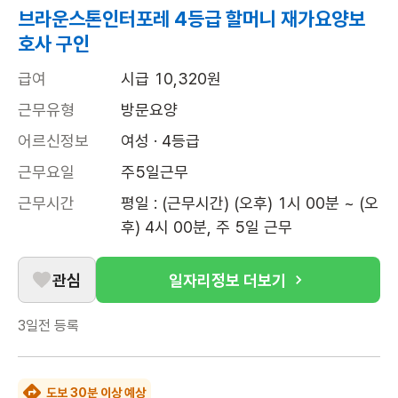
브라운스톤인터포레 4등급 할머니 재가요양보
호사 구인
급여
시급 10,320원
근무유형
방문요양
어르신정보
여성 · 4등급
근무요일
주5일근무
근무시간
평일 : (근무시간) (오후) 1시 00분 ~ (오
후) 4시 00분, 주 5일 근무
관심
일자리정보 더보기
3일전
등록
도보 30분 이상 예상