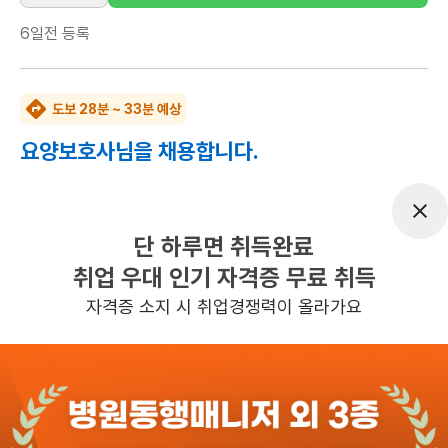
6일전
등록
도보 28분 ~ 33분 예상
요양보호사님을 채용합니다.
급여
시급 13,000원
근무유형
방문요양
단 하루면 취득완료
근무요일
평일 : 근무시간

취업 우대 인기 자격증 무료 취득
매주 일요일

자격증 소지 시 취업경쟁력이 올라가요
근무시간 (8:00~20:00분)

, 주 1일 근무
관심
일자리정보 더보기