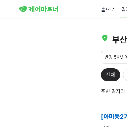
일
홈으로
부산
반경 5KM 
전체
주변 일자리
[아미동2