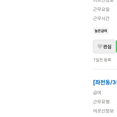
어르신정보
근무요일
근무시간
높은급여
관심
1일전
등록
[좌천동/
급여
근무유형
어르신정보