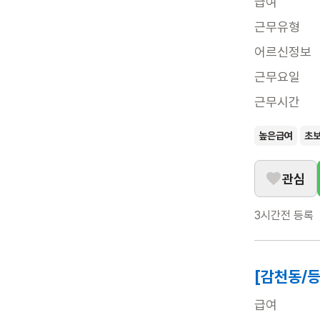
급여
근무유형
어르신정보
근무요일
근무시간
높은급여
초
관심
3시간전
등록
[감천동/등
급여