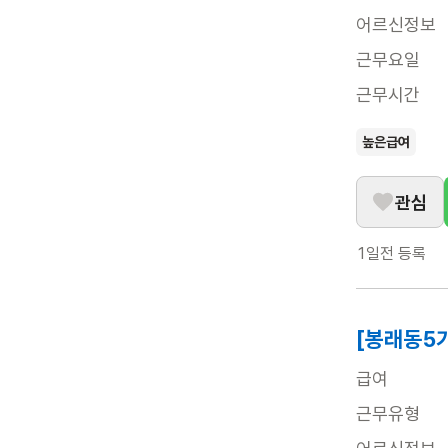
어르신정보
근무요일
근무시간
높은급여
관심
1일전
등록
[봉래동5
급여
근무유형