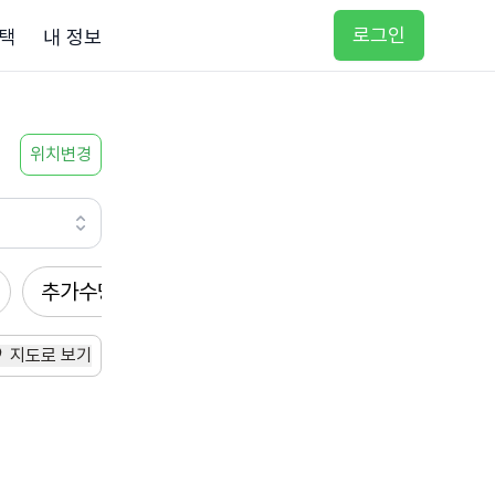
로그인
택
내 정보
위치변경
추가수당
방문요양
입주요양
방문목욕
지도로 보기