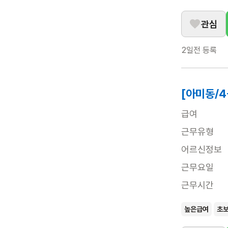
관심
2일전
등록
[아미동/
급여
근무유형
어르신정보
근무요일
근무시간
높은급여
초