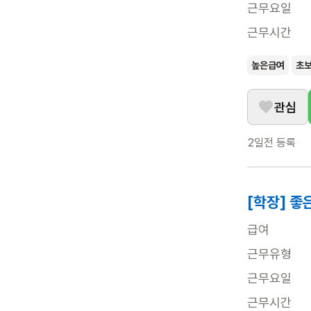
근무요일
근무시간
높은급여
초
관심
2일전
등록
[학장] 
급여
근무유형
근무요일
근무시간