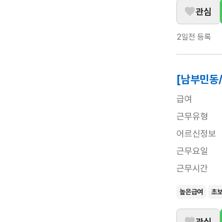
관심
2일전
등록
[남부민동
급여
근무유형
어르신정보
근무요일
근무시간
높은급여
초
관심