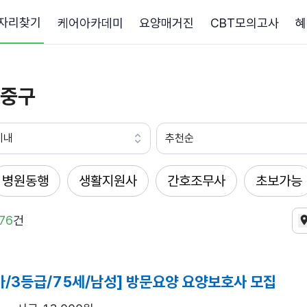
자리찾기
케어아카데미
요양매거진
CBT모의고사
혜
중구
이내
추천순
병원동행
생활지원사
간호조무사
초보가능
76
건
가/3등급/75세/남성] 방문요양 요양보호사 모집