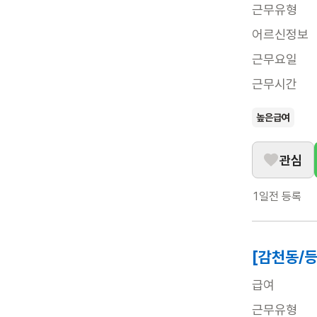
근무유형
어르신정보
근무요일
근무시간
높은급여
관심
1일전
등록
[감천동/등
급여
근무유형