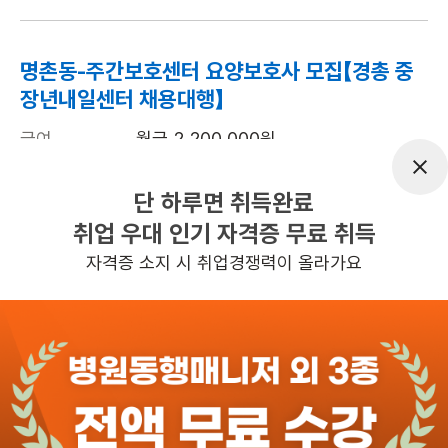
명촌동-주간보호센터 요양보호사 모집【경총 중
장년내일센터 채용대행】
급여
월급 2,200,000원
근무유형
시설요양
단 하루면 취득완료
근무요일
주5일근무
취업 우대 인기 자격증 무료 취득
근무시간
평일 : (근무시간) (오전) 8시 00분 ~ (오
자격증 소지 시 취업경쟁력이 올라가요
후) 5시 30분, 주 5일 근무, 평균근무시
간 : 40
관심
일자리정보 더보기
3일전
등록