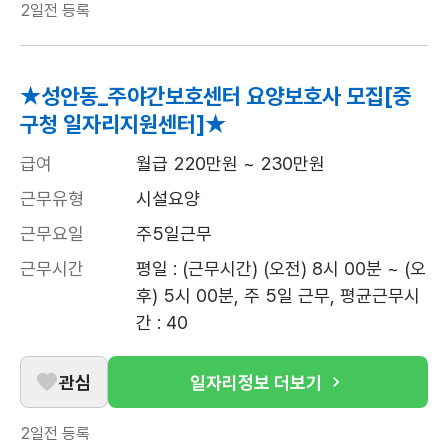
2일전
등록
★성안동_주야간보호센터 요양보호사 모집[중
구청 일자리지원센터]★
급여
월급 220만원 ~ 230만원
근무유형
시설요양
근무요일
주5일근무
근무시간
평일 : (근무시간) (오전) 8시 00분 ~ (오
후) 5시 00분, 주 5일 근무, 평균근무시
간 : 40
관심
일자리정보 더보기
2일전
등록