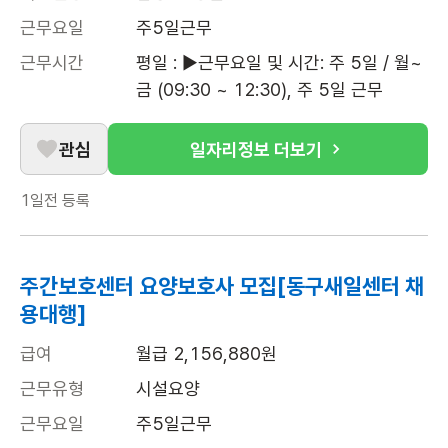
근무요일
주5일근무
근무시간
평일 : ▶근무요일 및 시간: 주 5일 / 월~
금 (09:30 ~ 12:30), 주 5일 근무
관심
일자리정보 더보기
1일전
등록
주간보호센터 요양보호사 모집[동구새일센터 채
용대행]
급여
월급 2,156,880원
근무유형
시설요양
근무요일
주5일근무