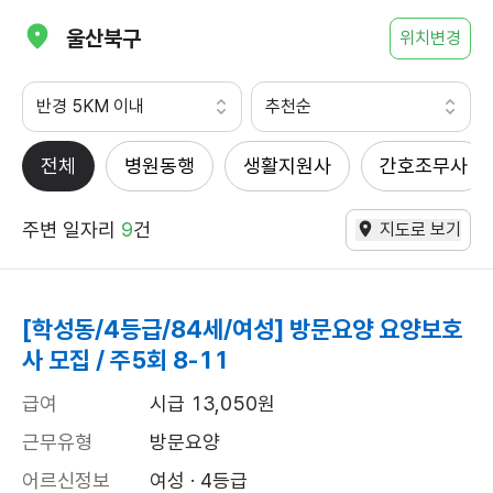
울산북구
위치변경
반경 5KM 이내
추천순
전체
병원동행
생활지원사
간호조무사
주변 일자리
9
건
지도로 보기
[학성동/4등급/84세/여성] 방문요양 요양보호
사 모집 / 주5회 8-11
급여
시급 13,050원
근무유형
방문요양
어르신정보
여성 · 4등급