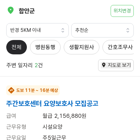
함안군
위치변경
반경 5KM 이내
추천순
전체
병원동행
생활지원사
간호조무사
주변 일자리
2
건
지도로 보기
도보 11분 ~ 16분 예상
주간보호센터 요양보호사 모집공고
급여
월급 2,156,880원
근무유형
시설요양
근무요일
주5일근무