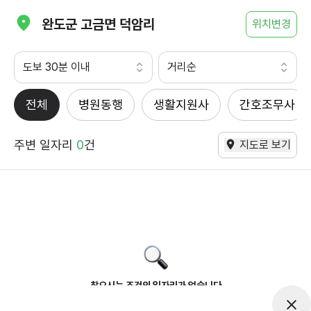
완도군 고금면 덕암리
위치변경
도보 30분 이내
거리순
전체
병원동행
생활지원사
간호조무사
주변 일자리
0
건
지도로 보기
찾으시는 조건의 일자리가 없습니다
더욱더 노력하는 케어파트너가 되겠습니다.