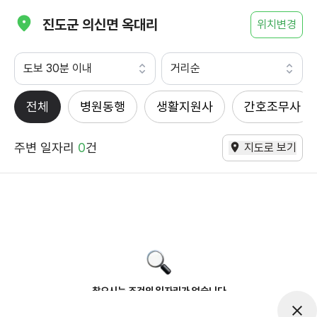
진도군 의신면 옥대리
위치변경
도보 30분 이내
거리순
전체
병원동행
생활지원사
간호조무사
주변 일자리
0
건
지도로 보기
찾으시는 조건의 일자리가 없습니다
더욱더 노력하는 케어파트너가 되겠습니다.