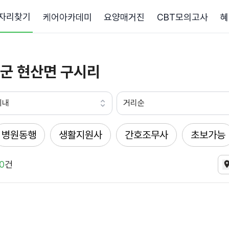
자리찾기
케어아카데미
요양매거진
CBT모의고사
혜
군 현산면 구시리
이내
거리순
병원동행
생활지원사
간호조무사
초보가능
0
건