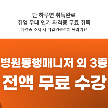
단 하루면 취득완료
찾으시는 조건의 일자리가 없습니다
취업 우대 인기 자격증 무료 취득
더욱더 노력하는 케어파트너가 되겠습니다.
자격증 소지 시 취업경쟁력이 올라가요
반경 3KM 이내의 일자리 확인하기