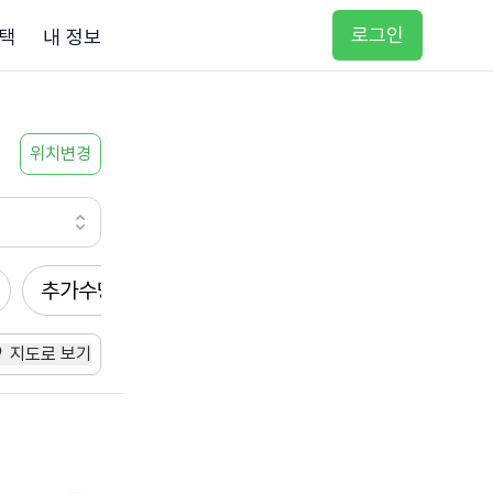
로그인
택
내 정보
위치변경
추가수당
방문요양
입주요양
방문목욕
지도로 보기