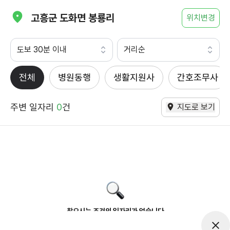
고흥군 도화면 봉룡리
위치변경
도보 30분 이내
거리순
전체
병원동행
생활지원사
간호조무사
주변 일자리
0
건
지도로 보기
찾으시는 조건의 일자리가 없습니다
더욱더 노력하는 케어파트너가 되겠습니다.