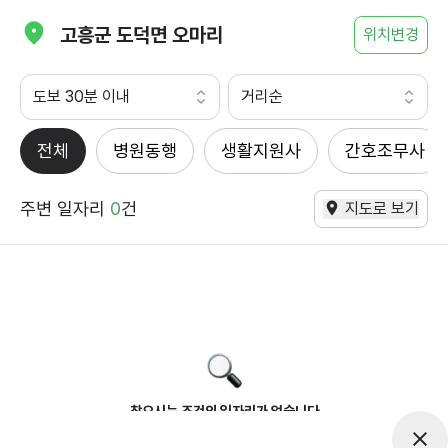
고흥군 도덕면 오마리
위치변경
도보 30분 이내
거리순
전체
병원동행
생활지원사
간호조무사
주변 일자리
0
건
지도로 보기
찾으시는 조건의 일자리가 없습니다
더욱더 노력하는 케어파트너가 되겠습니다.