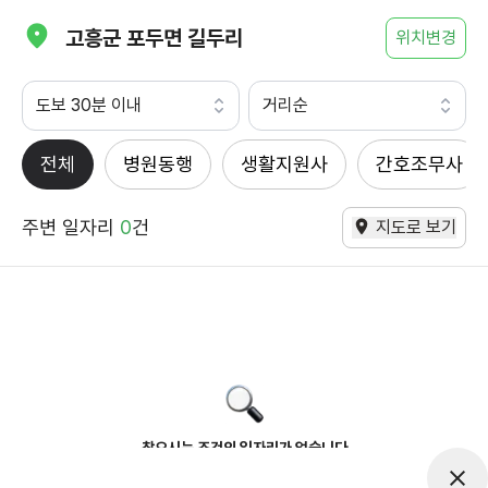
고흥군 포두면 길두리
위치변경
도보 30분 이내
거리순
전체
병원동행
생활지원사
간호조무사
주변 일자리
0
건
지도로 보기
찾으시는 조건의 일자리가 없습니다
더욱더 노력하는 케어파트너가 되겠습니다.