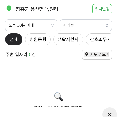
장흥군 용산면 녹원리
위치변경
도보 30분 이내
거리순
전체
병원동행
생활지원사
간호조무사
주변 일자리
0
건
지도로 보기
찾으시는 조건의 일자리가 없습니다
더욱더 노력하는 케어파트너가 되겠습니다.