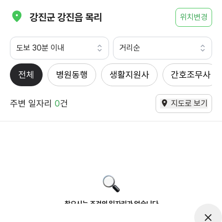
강진군 강진읍 목리
위치변경
도보 30분 이내
거리순
전체
병원동행
생활지원사
간호조무사
주변 일자리
0
건
지도로 보기
찾으시는 조건의 일자리가 없습니다
더욱더 노력하는 케어파트너가 되겠습니다.