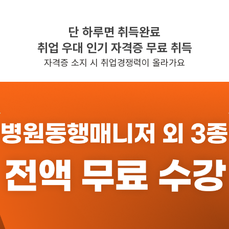
단 하루면 취득완료
찾으시는 조건의 일자리가 없습니다
취업 우대 인기 자격증 무료 취득
더욱더 노력하는 케어파트너가 되겠습니다.
자격증 소지 시 취업경쟁력이 올라가요
반경 3KM 이내의 일자리 확인하기