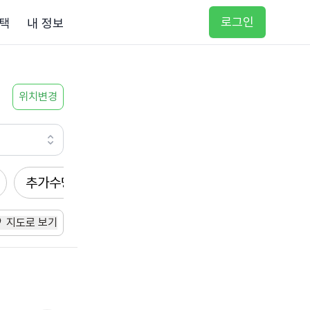
로그인
택
내 정보
위치변경
추가수당
방문요양
입주요양
방문목욕
지도로 보기