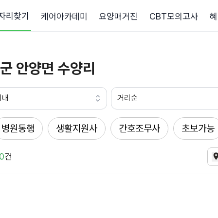
자리찾기
케어아카데미
요양매거진
CBT모의고사
혜
군 안양면 수양리
이내
거리순
병원동행
생활지원사
간호조무사
초보가능
0
건