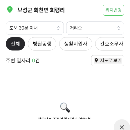
보성군 회천면 회령리
위치변경
도보 30분 이내
거리순
전체
병원동행
생활지원사
간호조무사
주변 일자리
0
건
지도로 보기
찾으시는 조건의 일자리가 없습니다
더욱더 노력하는 케어파트너가 되겠습니다.