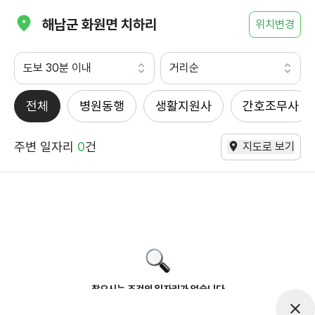
해남군 화원면 치하리
위치변경
도보 30분 이내
거리순
전체
병원동행
생활지원사
간호조무사
주변 일자리
0
건
지도로 보기
찾으시는 조건의 일자리가 없습니다
더욱더 노력하는 케어파트너가 되겠습니다.