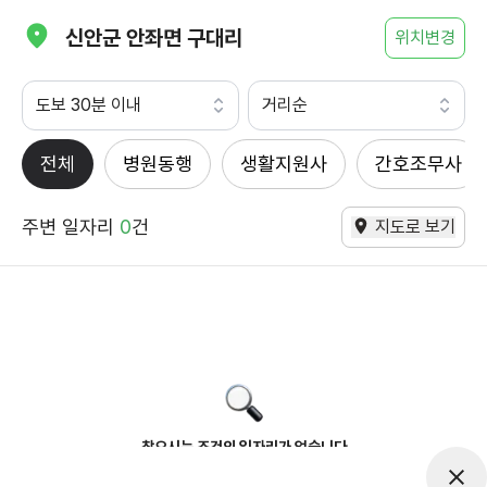
신안군 안좌면 구대리
위치변경
도보 30분 이내
거리순
전체
병원동행
생활지원사
간호조무사
주변 일자리
0
건
지도로 보기
찾으시는 조건의 일자리가 없습니다
더욱더 노력하는 케어파트너가 되겠습니다.