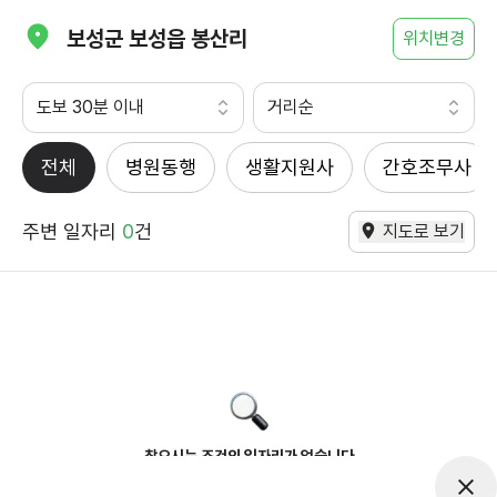
보성군 보성읍 봉산리
위치변경
도보 30분 이내
거리순
전체
병원동행
생활지원사
간호조무사
주변 일자리
0
건
지도로 보기
찾으시는 조건의 일자리가 없습니다
더욱더 노력하는 케어파트너가 되겠습니다.