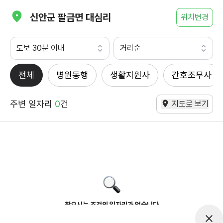
신안군 팔금면 대심리
위치변경
도보 30분 이내
거리순
전체
병원동행
생활지원사
간호조무사
주변 일자리
0
건
지도로 보기
찾으시는 조건의 일자리가 없습니다
더욱더 노력하는 케어파트너가 되겠습니다.