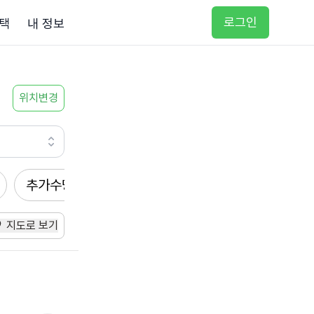
로그인
택
내 정보
위치변경
추가수당
방문요양
입주요양
방문목욕
지도로 보기