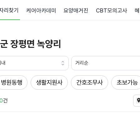
자리찾기
케어아카데미
요양매거진
CBT모의고사
혜
군 장평면 녹양리
이내
거리순
병원동행
생활지원사
간호조무사
초보가능
0
건