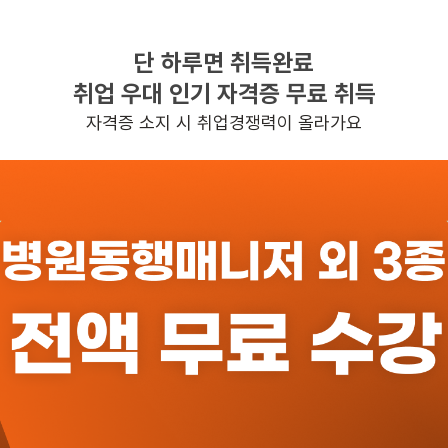
단 하루면 취득완료
찾으시는 조건의 일자리가 없습니다
취업 우대 인기 자격증 무료 취득
더욱더 노력하는 케어파트너가 되겠습니다.
자격증 소지 시 취업경쟁력이 올라가요
반경 3KM 이내의 일자리 확인하기