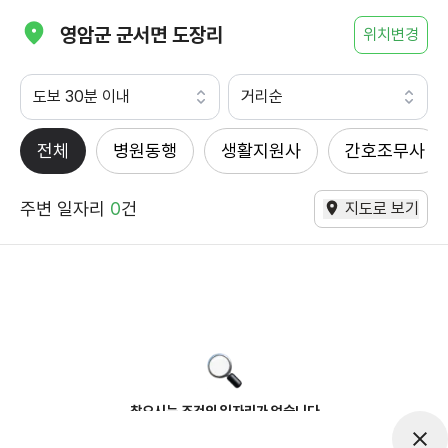
영암군 군서면 도장리
위치변경
도보 30분 이내
거리순
전체
병원동행
생활지원사
간호조무사
주변 일자리
0
건
지도로 보기
찾으시는 조건의 일자리가 없습니다
더욱더 노력하는 케어파트너가 되겠습니다.