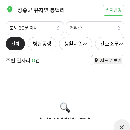
장흥군 유치면 봉덕리
위치변경
도보 30분 이내
거리순
전체
병원동행
생활지원사
간호조무사
주변 일자리
0
건
지도로 보기
찾으시는 조건의 일자리가 없습니다
더욱더 노력하는 케어파트너가 되겠습니다.