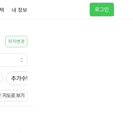
로그인
택
내 정보
위치변경
추가수당
방문요양
입주요양
방문목욕
지도로 보기