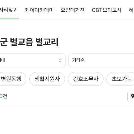
자리찾기
케어아카데미
요양매거진
CBT모의고사
혜
군 벌교읍 벌교리
이내
거리순
병원동행
생활지원사
간호조무사
초보가능
0
건