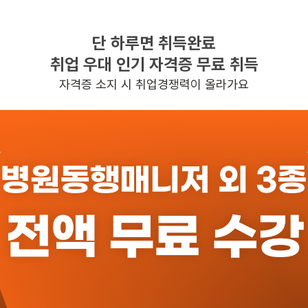
단 하루면 취득완료
찾으시는 조건의 일자리가 없습니다
취업 우대 인기 자격증 무료 취득
더욱더 노력하는 케어파트너가 되겠습니다.
자격증 소지 시 취업경쟁력이 올라가요
반경 3KM 이내의 일자리 확인하기