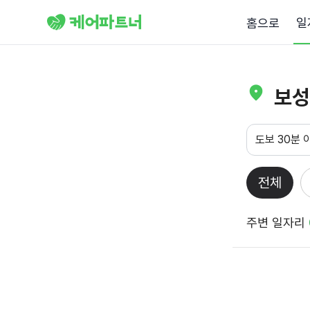
일
홈으로
보성
도보 30분 
전체
주변 일자리