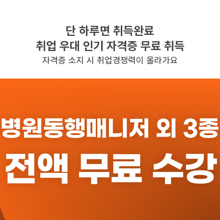
단 하루면 취득완료
찾으시는 조건의 일자리가 없습니다
취업 우대 인기 자격증 무료 취득
더욱더 노력하는 케어파트너가 되겠습니다.
자격증 소지 시 취업경쟁력이 올라가요
반경 3KM 이내의 일자리 확인하기