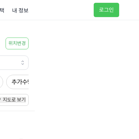
로그인
택
내 정보
위치변경
추가수당
방문요양
입주요양
방문목욕
지도로 보기