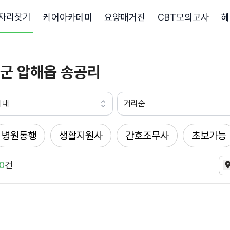
자리찾기
케어아카데미
요양매거진
CBT모의고사
혜
군 압해읍 송공리
이내
거리순
병원동행
생활지원사
간호조무사
초보가능
0
건