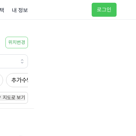
로그인
택
내 정보
위치변경
추가수당
방문요양
입주요양
방문목욕
지도로 보기