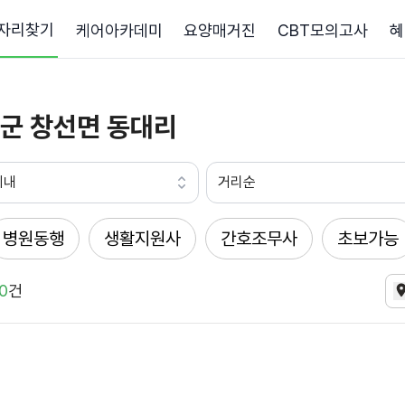
자리찾기
케어아카데미
요양매거진
CBT모의고사
혜
군 창선면 동대리
이내
거리순
병원동행
생활지원사
간호조무사
초보가능
0
건