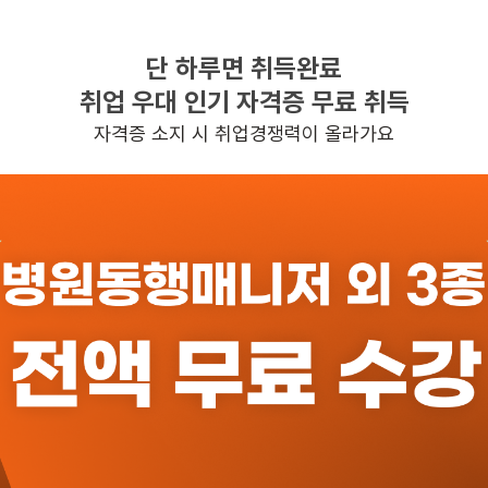
단 하루면 취득완료
찾으시는 조건의 일자리가 없습니다
취업 우대 인기 자격증 무료 취득
더욱더 노력하는 케어파트너가 되겠습니다.
자격증 소지 시 취업경쟁력이 올라가요
반경 3KM 이내의 일자리 확인하기