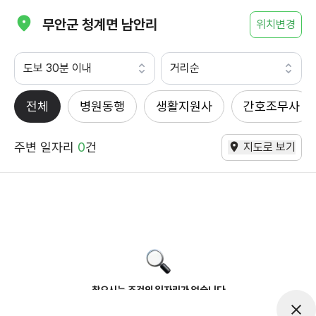
무안군 청계면 남안리
위치변경
도보 30분 이내
거리순
전체
병원동행
생활지원사
간호조무사
주변 일자리
0
건
지도로 보기
찾으시는 조건의 일자리가 없습니다
더욱더 노력하는 케어파트너가 되겠습니다.