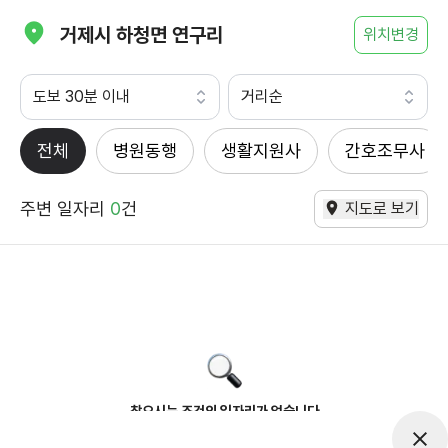
거제시 하청면 연구리
위치변경
도보 30분 이내
거리순
전체
병원동행
생활지원사
간호조무사
주변 일자리
0
건
지도로 보기
찾으시는 조건의 일자리가 없습니다
더욱더 노력하는 케어파트너가 되겠습니다.