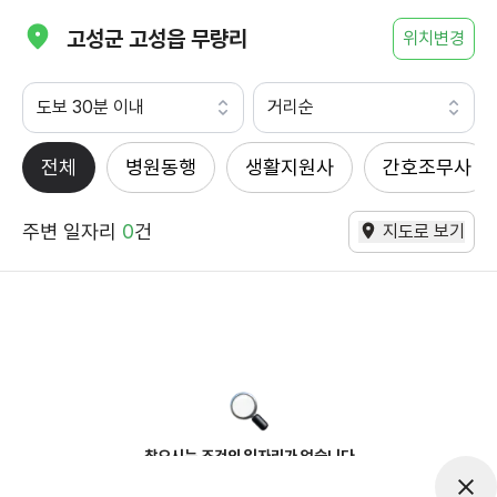
고성군 고성읍 무량리
위치변경
도보 30분 이내
거리순
전체
병원동행
생활지원사
간호조무사
주변 일자리
0
건
지도로 보기
찾으시는 조건의 일자리가 없습니다
더욱더 노력하는 케어파트너가 되겠습니다.