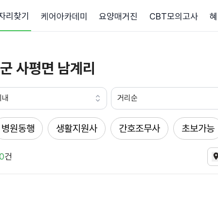
자리찾기
케어아카데미
요양매거진
CBT모의고사
혜
군 사평면 남계리
이내
거리순
병원동행
생활지원사
간호조무사
초보가능
0
건