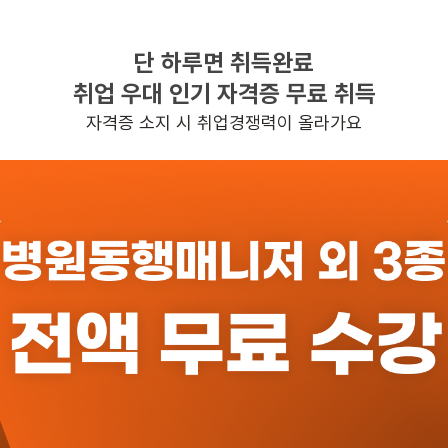
단 하루면 취득완료
찾으시는 조건의 일자리가 없습니다
취업 우대 인기 자격증 무료 취득
더욱더 노력하는 케어파트너가 되겠습니다.
자격증 소지 시 취업경쟁력이 올라가요
반경 3KM 이내의 일자리 확인하기