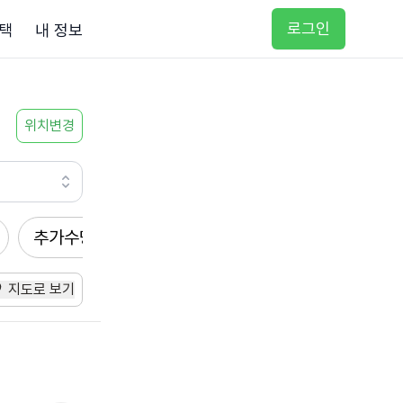
로그인
택
내 정보
위치변경
추가수당
방문요양
입주요양
방문목욕
지도로 보기