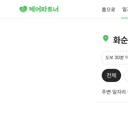
일
홈으로
화순
도보 30분 
전체
주변 일자리