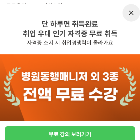
근무유형
시설요양
근무요일
주5일근무
단 하루면 취득완료
근무시간
평일 : 08:30-17:30 (휴게시간 12:30-
취업 우대 인기 자격증 무료 취득
13:30), 주 5일 근무, 평균근무시간 : 40
자격증 소지 시 취업경쟁력이 올라가요
관심
일자리정보 더보기
6시간전
등록
반경 3KM 이내의 일자리 확인하기
무료 강의 보러가기