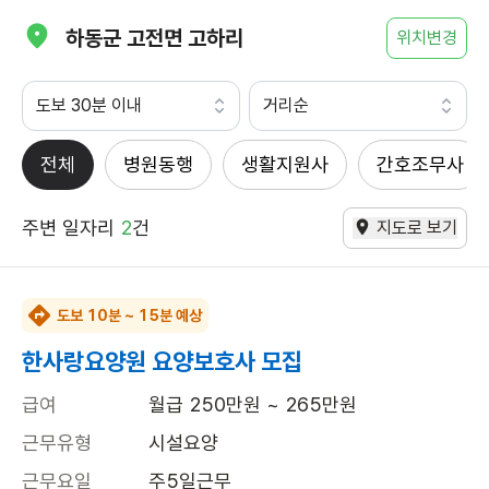
하동군 고전면 고하리
위치변경
도보 30분 이내
거리순
전체
병원동행
생활지원사
간호조무사
주변 일자리
2
건
지도로 보기
도보 10분 ~ 15분 예상
한사랑요양원 요양보호사 모집
급여
월급 250만원 ~ 265만원
근무유형
시설요양
근무요일
주5일근무