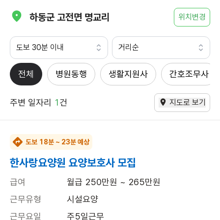
하동군 고전면 명교리
위치변경
도보 30분 이내
거리순
전체
병원동행
생활지원사
간호조무사
주변 일자리
1
건
지도로 보기
도보 18분 ~ 23분 예상
한사랑요양원 요양보호사 모집
급여
월급 250만원 ~ 265만원
근무유형
시설요양
근무요일
주5일근무