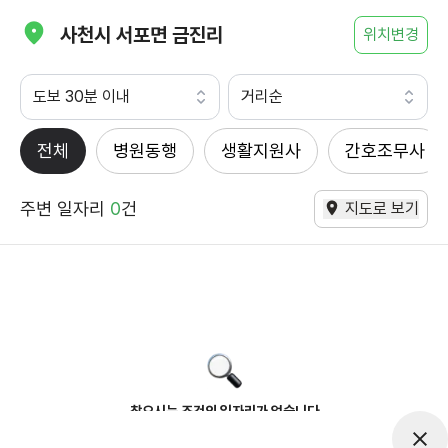
사천시 서포면 금진리
위치변경
도보 30분 이내
거리순
전체
병원동행
생활지원사
간호조무사
주변 일자리
0
건
지도로 보기
찾으시는 조건의 일자리가 없습니다
더욱더 노력하는 케어파트너가 되겠습니다.