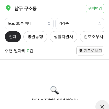
남구 구소동
위치변경
도보 30분 이내
거리순
전체
병원동행
생활지원사
간호조무사
주변 일자리
0
건
지도로 보기
찾으시는 조건의 일자리가 없습니다
더욱더 노력하는 케어파트너가 되겠습니다.