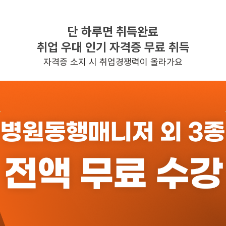
단 하루면 취득완료
찾으시는 조건의 일자리가 없습니다
취업 우대 인기 자격증 무료 취득
더욱더 노력하는 케어파트너가 되겠습니다.
자격증 소지 시 취업경쟁력이 올라가요
반경 3KM 이내의 일자리 확인하기