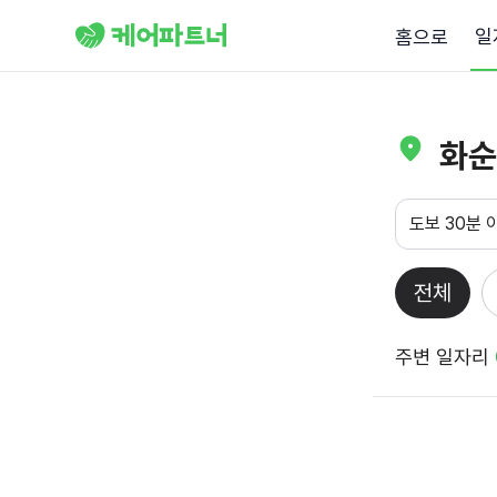
일
홈으로
화순
도보 30분 
전체
주변 일자리