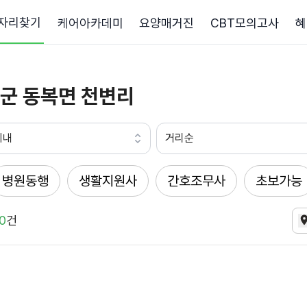
자리찾기
케어아카데미
요양매거진
CBT모의고사
혜
군 동복면 천변리
이내
거리순
병원동행
생활지원사
간호조무사
초보가능
0
건