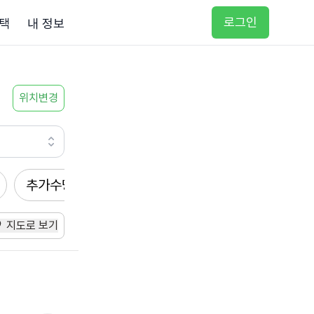
로그인
택
내 정보
위치변경
추가수당
방문요양
입주요양
방문목욕
지도로 보기