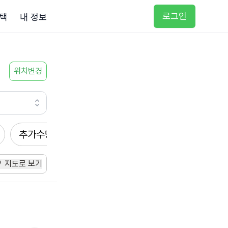
로그인
택
내 정보
위치변경
추가수당
방문요양
입주요양
방문목욕
지도로 보기