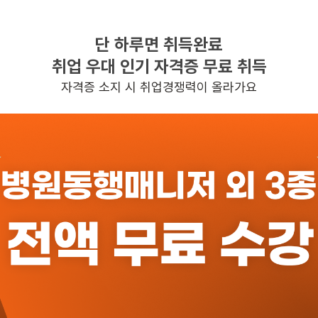
단 하루면 취득완료
찾으시는 조건의 일자리가 없습니다
취업 우대 인기 자격증 무료 취득
더욱더 노력하는 케어파트너가 되겠습니다.
자격증 소지 시 취업경쟁력이 올라가요
반경 3KM 이내의 일자리 확인하기