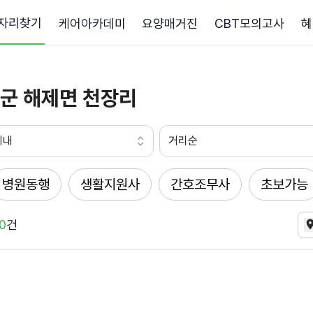
자리찾기
케어아카데미
요양매거진
CBT모의고사
혜
군 해제면 천장리
이내
거리순
병원동행
생활지원사
간호조무사
초보가능
0
건