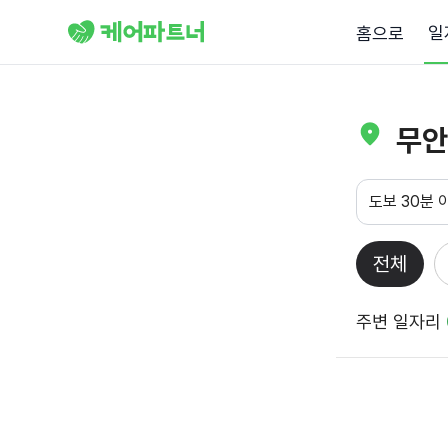
일
홈으로
무안
도보 30분 
전체
주변 일자리