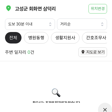
고성군 회화면 삼덕리
위치변경
도보 30분 이내
거리순
전체
병원동행
생활지원사
간호조무사
주변 일자리
0
건
지도로 보기
찾으시는 조건의 일자리가 없습니다
더욱더 노력하는 케어파트너가 되겠습니다.