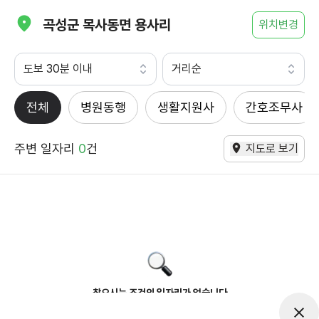
곡성군 목사동면 용사리
위치변경
도보 30분 이내
거리순
전체
병원동행
생활지원사
간호조무사
주변 일자리
0
건
지도로 보기
찾으시는 조건의 일자리가 없습니다
더욱더 노력하는 케어파트너가 되겠습니다.