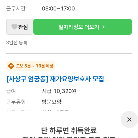
근무시간
08:00~17:00
관심
일자리정보 더보기
3일전
등록
도보 8분 ~ 13분 예상
[사상구 엄궁동] 재가요양보호사 모집
급여
시급 10,320원
근무유형
방문요양
어르신정보
여성 · 2등급
근무요일
주6일근무
단 하루면 취득완료
근무시간
평일 : 오전 7시~10시(시간조정 가능), 