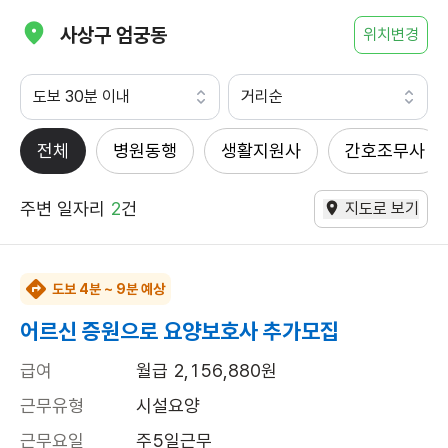
사상구 엄궁동
위치변경
도보 30분 이내
거리순
전체
병원동행
생활지원사
간호조무사
주변 일자리
2
건
지도로 보기
도보 4분 ~ 9분 예상
어르신 증원으로 요양보호사 추가모집
급여
월급 2,156,880원
근무유형
시설요양
근무요일
주5일근무