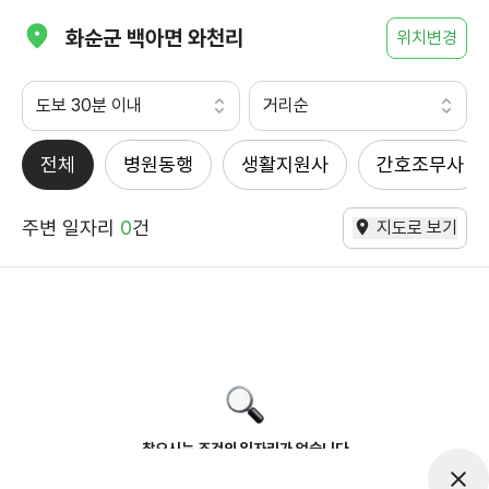
화순군 백아면 와천리
위치변경
도보 30분 이내
거리순
전체
병원동행
생활지원사
간호조무사
주변 일자리
0
건
지도로 보기
찾으시는 조건의 일자리가 없습니다
더욱더 노력하는 케어파트너가 되겠습니다.