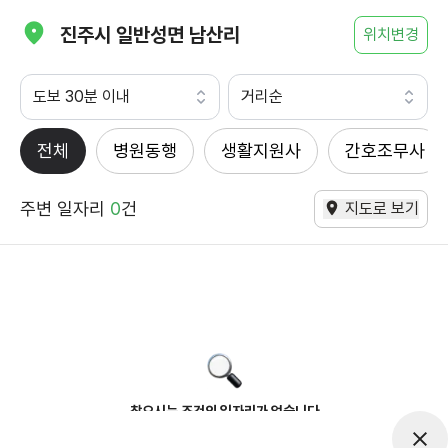
진주시 일반성면 남산리
위치변경
도보 30분 이내
거리순
전체
병원동행
생활지원사
간호조무사
주변 일자리
0
건
지도로 보기
찾으시는 조건의 일자리가 없습니다
더욱더 노력하는 케어파트너가 되겠습니다.