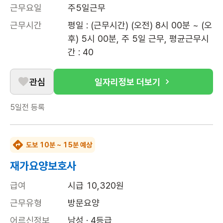
근무요일
주5일근무
근무시간
평일 : (근무시간) (오전) 8시 00분 ~ (오
후) 5시 00분, 주 5일 근무, 평균근무시
간 : 40
관심
일자리정보 더보기
5일전
등록
도보 10분 ~ 15분 예상
재가요양보호사
급여
시급 10,320원
근무유형
방문요양
어르신정보
남성 · 4등급