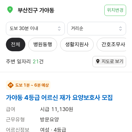
부산진구 가야동
위치변경
도보 30분 이내
거리순
전체
병원동행
생활지원사
간호조무사
주변 일자리
21
건
지도로 보기
도보 1분 ~ 6분 예상
가야동 4등급 어르신 재가 요양보호사 모집
급여
시급 11,130원
근무유형
방문요양
어르신정보
여성 · 4등급