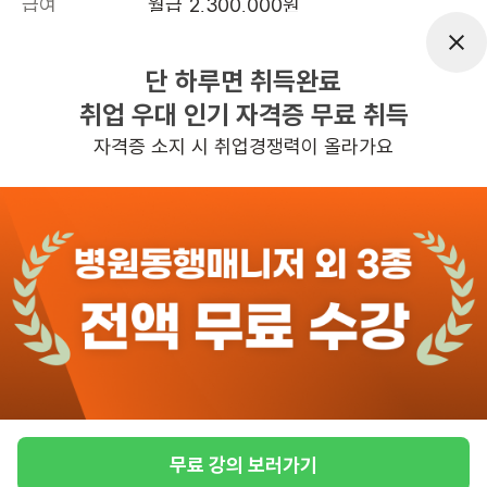
급여
월급 2,300,000원
근무유형
시설요양
단 하루면 취득완료
근무요일
주5일근무
취업 우대 인기 자격증 무료 취득
근무시간
3조 3교대
자격증 소지 시 취업경쟁력이 올라가요
관심
일자리정보 더보기
6일전
등록
도보 20분 ~ 25분 예상
[가야동] 재가 요양보호사 선생님 모집합니다.
(오전8시~11시/주5일/3등급/여자어르신)
급여
시급 10,320원
무료 강의 보러가기
근무유형
방문요양