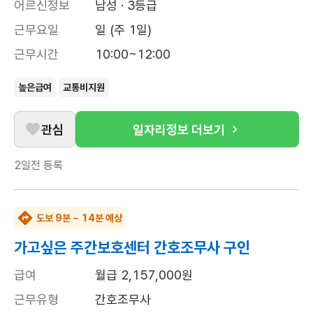
어르신정보
남성 · 3등급
근무요일
일 (주 1일)
근무시간
10:00~12:00
높은급여
교통비지원
관심
일자리정보 더보기
2일전
등록
도보 9분 ~ 14분 예상
가고싶은 주간보호센터 간호조무사 구인
급여
월급 2,157,000원
근무유형
간호조무사