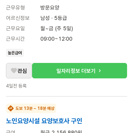
근무유형
방문요양
어르신정보
남성 · 5등급
근무요일
월~금 (주 5일)
근무시간
09:00~12:00
높은급여
관심
일자리정보 더보기
4일전
등록
도보 13분 ~ 18분 예상
노인요양시설 요양보호사 구인
급여
월급 2,156,880원