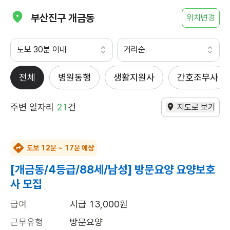
부산진구 개금동
위치변경
도보 30분 이내
거리순
전체
병원동행
생활지원사
간호조무사
주변 일자리
21
건
지도로 보기
도보 12분 ~ 17분 예상
[개금동/4등급/88세/남성] 방문요양 요양보호
사 모집
급여
시급 13,000원
근무유형
방문요양