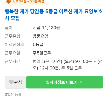
도보 24분 ~ 29분 예상
행복한 재가 당감동 5등급 어르신 재가 요양보호
사 모집
급여
시급 11,130원
근무유형
방문요양
어르신정보
5등급
근무요일
주5일근무
근무시간
평일 : (근무시간) (오전) 9시 00분 ~ (정
오) 12시 00분, 주 5일 근무
관심
일자리정보 더보기
3일전
등록