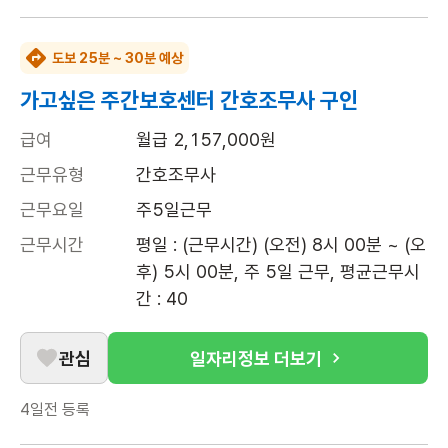
도보 25분 ~ 30분 예상
가고싶은 주간보호센터 간호조무사 구인
급여
월급 2,157,000원
근무유형
간호조무사
근무요일
주5일근무
근무시간
평일 : (근무시간) (오전) 8시 00분 ~ (오
후) 5시 00분, 주 5일 근무, 평균근무시
간 : 40
관심
일자리정보 더보기
4일전
등록