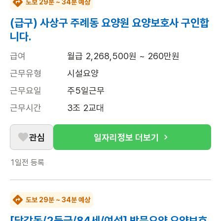
도보 29분 ~ 34분 예상
(급구) 사상구 주례동 요양원 요양보호사 구인합
니다.
급여
월급 2,268,500원 ~ 260만원
근무유형
시설요양
근무요일
주5일근무
근무시간
3조 2교대
관심
일자리정보 더보기
1일전
등록
도보 29분 ~ 34분 예상
[당감동/2등급/84세/여성] 방문요양 요양보호