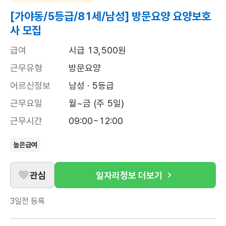
[가야동/5등급/81세/남성] 방문요양 요양보호
사 모집
급여
시급 13,500원
근무유형
방문요양
어르신정보
남성 · 5등급
근무요일
월~금 (주 5일)
근무시간
09:00~12:00
높은급여
관심
일자리정보 더보기
3일전
등록