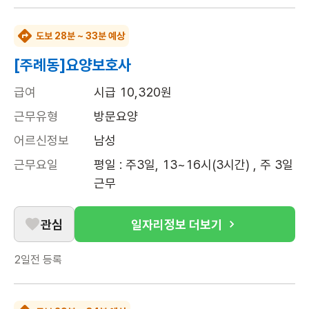
도보 28분 ~ 33분 예상
[주례동]요양보호사
급여
시급 10,320원
근무유형
방문요양
어르신정보
남성
근무요일
평일 : 주3일, 13~16시(3시간) , 주 3일 
근무
관심
일자리정보 더보기
2일전
등록