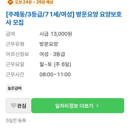
도보 24분 ~ 29분 예상
[주례동/3등급/71세/여성] 방문요양 요양보호
사 모집
급여
시급 13,000원
근무유형
방문요양
어르신정보
여성 · 3등급
근무요일
월~토 (주 6일)
근무시간
08:00~11:00
높은급여
관심
일자리정보 더보기
5일전
등록