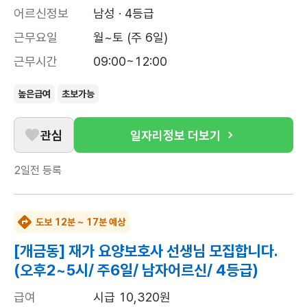
어르신정보
남성 · 4등급
근무요일
월~토 (주 6일)
근무시간
09:00~12:00
높은급여
초보가능
관심
일자리정보 더보기
2일전
등록
도보 12분 ~ 17분 예상
[개금동] 재가 요양보호사 선생님 모집합니다.
(오후2~5시/ 주6일/ 남자어르신/ 4등급)
급여
시급 10,320원