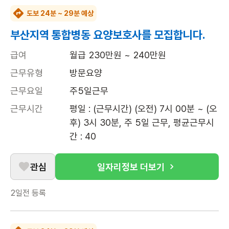
도보 24분 ~ 29분 예상
부산지역 통합병동 요양보호사를 모집합니다.
급여
월급 230만원 ~ 240만원
근무유형
방문요양
근무요일
주5일근무
근무시간
평일 : (근무시간) (오전) 7시 00분 ~ (오
후) 3시 30분, 주 5일 근무, 평균근무시
간 : 40
관심
일자리정보 더보기
2일전
등록