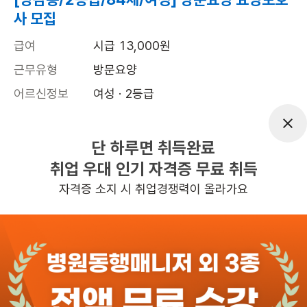
사 모집
급여
시급 13,000원
근무유형
방문요양
어르신정보
여성 · 2등급
근무요일
월~토 (주 6일)
근무시간
08:30~12:00
단 하루면 취득완료
취업 우대 인기 자격증 무료 취득
높은급여
자격증 소지 시 취업경쟁력이 올라가요
관심
일자리정보 더보기
10일전
등록