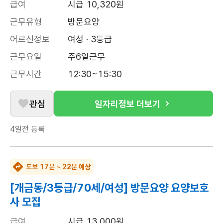
급여
시급 10,320원
근무유형
방문요양
어르신정보
여성 · 3등급
근무요일
주6일근무
근무시간
12:30~15:30
관심
일자리정보 더보기
4일전
등록
도보 17분 ~ 22분 예상
[개금동/3등급/70세/여성] 방문요양 요양보호
사 모집
급여
시급 13,000원