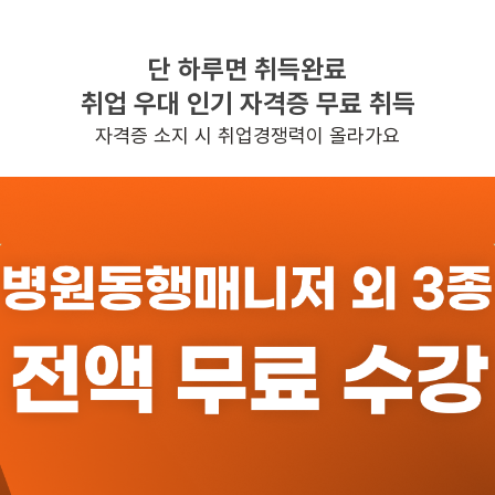
단 하루면 취득완료
찾으시는 조건의 일자리가 없습니다
취업 우대 인기 자격증 무료 취득
더욱더 노력하는 케어파트너가 되겠습니다.
자격증 소지 시 취업경쟁력이 올라가요
반경 3KM 이내의 일자리 확인하기