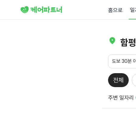
일
홈으로
함평
도보 30분 
전체
주변 일자리