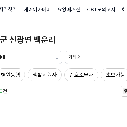
자리찾기
케어아카데미
요양매거진
CBT모의고사
혜
군 신광면 백운리
이내
거리순
병원동행
생활지원사
간호조무사
초보가능
0
건