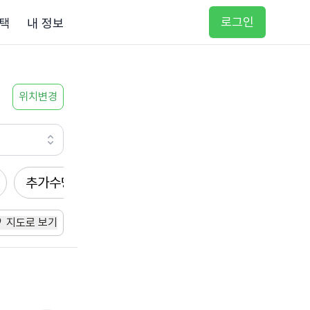
로그인
택
내 정보
위치변경
추가수당
방문요양
입주요양
방문목욕
지도로 보기