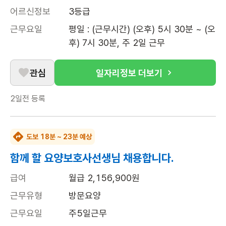
어르신정보
3등급
근무요일
평일 : (근무시간) (오후) 5시 30분 ~ (오
후) 7시 30분, 주 2일 근무
관심
일자리정보 더보기
2일전
등록
도보 18분 ~ 23분 예상
함께 할 요양보호사선생님 채용합니다.
급여
월급 2,156,900원
근무유형
방문요양
근무요일
주5일근무