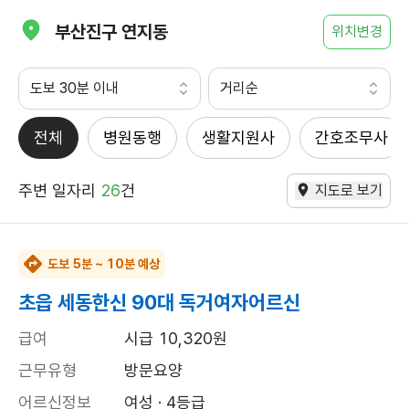
부산진구 연지동
위치변경
도보 30분 이내
거리순
전체
병원동행
생활지원사
간호조무사
주변 일자리
26
건
지도로 보기
도보 5분 ~ 10분 예상
초읍 세동한신 90대 독거여자어르신
급여
시급 10,320원
근무유형
방문요양
어르신정보
여성 · 4등급