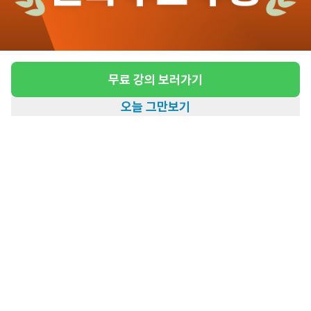
[거제동] 재가요양보호사 구인
급여
시급 10,320원 ~ 13,000원
근무유형
방문요양
무료 강의 보러가기
어르신정보
남성 · 4등급
오늘 그만보기
근무요일
주5일근무
홈
일자리찾기
아카데미
혜택
내 정보
근무시간
평일 : (근무시간) (오전) 9시 00분 ~ (정
오) 12시 00분, 주 5일 근무
높은급여
관심
일자리정보 더보기
3일전
등록