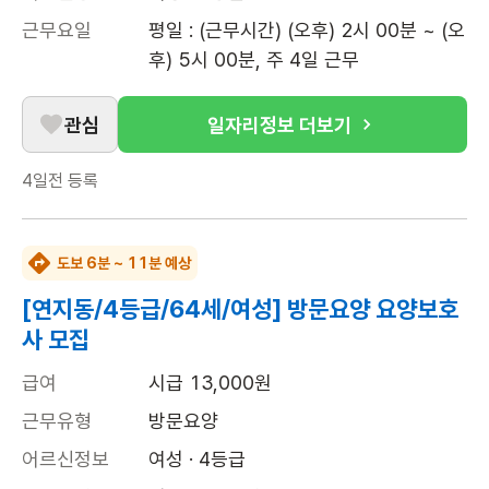
근무요일
평일 : (근무시간) (오후) 2시 00분 ~ (오
후) 5시 00분, 주 4일 근무
관심
일자리정보 더보기
4일전
등록
도보 6분 ~ 11분 예상
[연지동/4등급/64세/여성] 방문요양 요양보호
사 모집
급여
시급 13,000원
근무유형
방문요양
어르신정보
여성 · 4등급