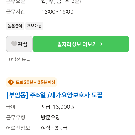
근무요일
월, 수, 금 (주 3일)
근무시간
12:00~16:00
높은급여
초보가능
관심
일자리정보 더보기
10일전
등록
도보 20분 ~ 25분 예상
[부암동] 주5일 /재가요양보호사 모집
급여
시급 13,000원
근무유형
방문요양
어르신정보
여성 · 3등급