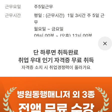
근무요일
주5일근무
근무시간
평일 : (근무시간)  1일 3시간 주 5일 근
무

월요일 ~ 금요일 

09시 00분 ~ (오후) 12시 00분 

       , 주 5일 근무
단 하루면 취득완료
취업 우대 인기 자격증 무료 취득
높은급여
자격증 소지 시 취업경쟁력이 올라가요
관심
일자리정보 더보기
1일전
등록
도보 21분 ~ 26분 예상