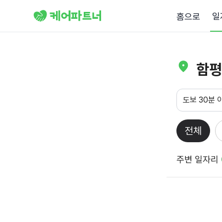
일
홈으로
함평
도보 30분 
전체
주변 일자리