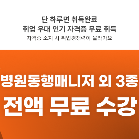
단 하루면 취득완료
찾으시는 조건의 일자리가 없습니다
취업 우대 인기 자격증 무료 취득
더욱더 노력하는 케어파트너가 되겠습니다.
자격증 소지 시 취업경쟁력이 올라가요
반경 3KM 이내의 일자리 확인하기