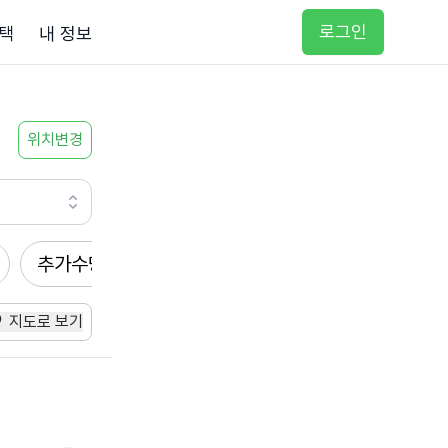
로그인
택
내 정보
위치변경
추가수당
방문요양
입주요양
방문목욕
지도로 보기