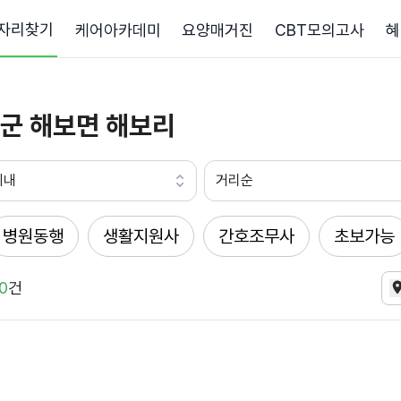
자리찾기
케어아카데미
요양매거진
CBT모의고사
혜
군 해보면 해보리
이내
거리순
병원동행
생활지원사
간호조무사
초보가능
0
건