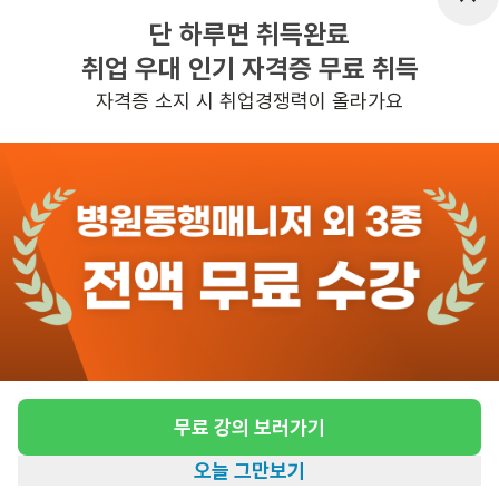
어르신정보
남성 · 4등급
단 하루면 취득완료
근무요일
평일 : (근무시간) (오전) 9시 00분 ~ (정
취업 우대 인기 자격증 무료 취득
오) 12시 00분, 주 3일 근무
자격증 소지 시 취업경쟁력이 올라가요
관심
일자리정보 더보기
6일전
등록
반경 3KM 이내의 일자리 확인하기
무료 강의 보러가기
오늘 그만보기
홈
일자리찾기
아카데미
혜택
내 정보