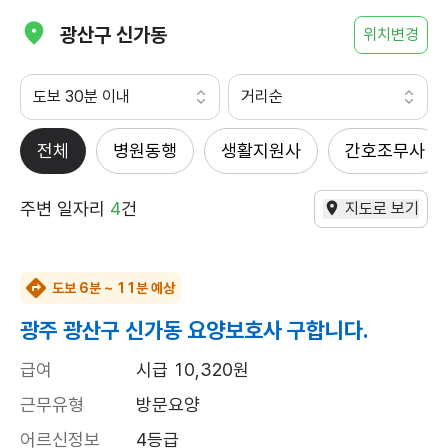
광산구 신가동
위치변경
도보 30분 이내
거리순
전체
병원동행
생활지원사
간호조무사
주변 일자리
4
건
지도로 보기
도보 6분 ~ 11분 예상
광주 광산구 신가동 요양보호사 구합니다.
급여
시급 10,320원
근무유형
방문요양
어르신정보
4등급