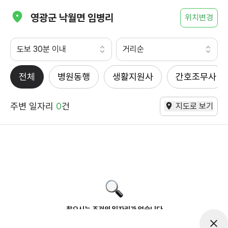
영광군 낙월면 임병리
위치변경
도보 30분 이내
거리순
전체
병원동행
생활지원사
간호조무사
주변 일자리
0
건
지도로 보기
찾으시는 조건의 일자리가 없습니다
더욱더 노력하는 케어파트너가 되겠습니다.